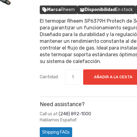
Marca
Rheem
Disponibilidad
En stock
El termopar Rheem SP6379H Protech de 36
para garantizar un funcionamiento seguro 
Diseñado para la durabilidad y la regulaci
mantener un rendimiento constante al dete
controlar el flujo de gas. Ideal para insta
este termopar soporta estándares óptimos 
su sistema de calefacción.
Cantidad:
AÑADIR A LA CESTA
Need assistance?
Call us at
(248) 892-1000
Hablamos Español!
Shipping FAQs