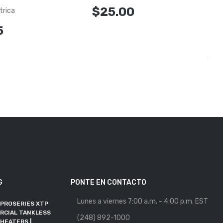
$25.00
trica
5
G
PONTE EN CONTACTO
Lunes a viernes 7:00 a.m. - 4:00 p.m. EST
 PROSERIES XTP
MAYORISTA DE
RCIAL TANKLESS
CALENTADORES DE AGUA
(248) 892-1000
HEATERS |
SE UNE A RFMA COMO