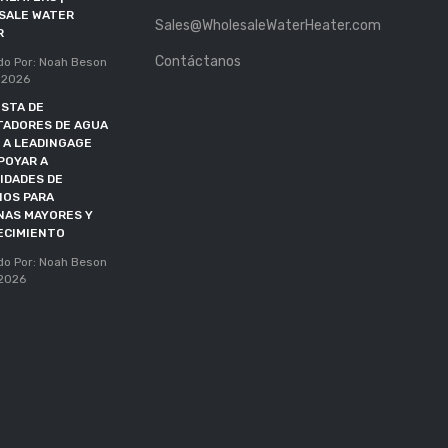
SALE WATER
MIEMBRO ALIADO
Sales@WholesaleWaterHeater.com
R
Publicado Por: Noah Beson
Contáctanos
11, May 2026
do Por: Noah Beson
 2026
PLAZO DE DOE EXTENDIDO
STA DE
HASTA OCTUBRE DE 2027
TADORES DE AGUA
Publicado Por: Noah Beson
 A LEADINGAGE
05, May 2026
POYAR A
IDADES DE
IOS PARA
NAS MAYORES Y
ECIMIENTO
do Por: Noah Beson
 2026