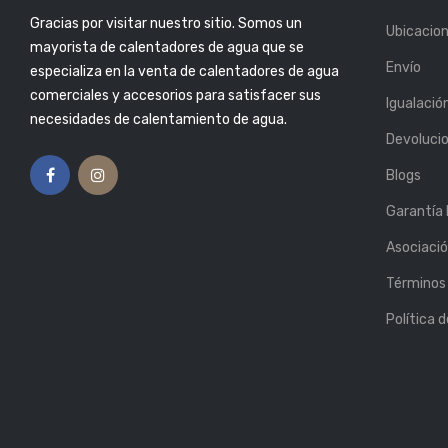
Gracias por visitar nuestro sitio. Somos un
or: Atlas
Publicado Por: Atlas
Ubicacio
6, Mar 2019
Plumbing
25, Feb 2019
mayorista de calentadores de agua que se
Envío
especializa en la venta de calentadores de agua
S SUFICIENTE
5 CONSEJOS PARA
ENTE? AQUÍ TE
COMPRAR EL CALENTADOR
comerciales y accesorios para satisfacer sus
Igualació
OS CÓMO
DE AGUA PERFECTO
necesidades de calentamiento de agua.
LO.
Publicado Por: Atlas
Devoluci
Plumbing
13, Feb 2019
or: Atlas
6, Mar 2019
Blogs
Garantía
Asociaci
Términos 
Política 