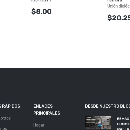
ProPress 1"
hembra
Unión dieléc
$8.00
$20.2
 RÁPIDOS
ENLACES
DESDE NUESTRO BLO
PRINCIPALES
sotros
EEMAX
COMME
Hogar
enos
WATER 