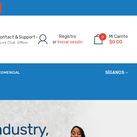
Registro
Mi Carrito
ontact & Support
0
or
Iniciar sesión
$0.00
Live Chat: Offline
SÍGANOS
COMERCIAL