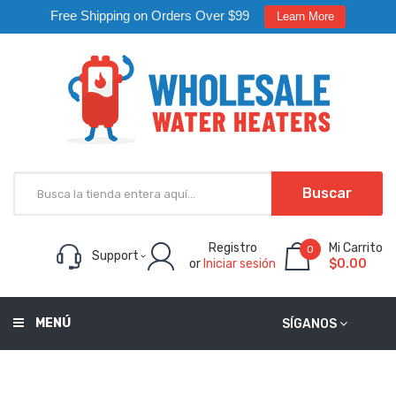
Free Shipping on Orders Over $99
Learn More
Buscar
Registro
Mi Carrito
0
Support
or
Iniciar sesión
$0.00
MENÚ
SÍGANOS