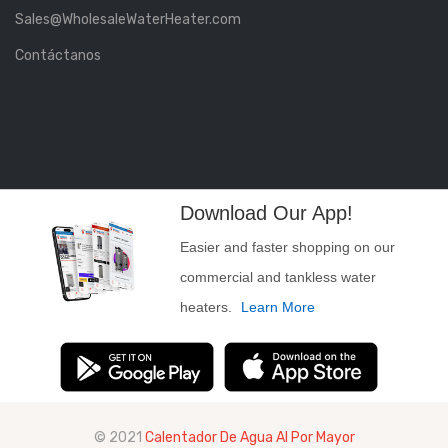
Sales@WholesaleWaterHeater.com
Contáctanos
Download Our App!
Easier and faster shopping on our
commercial and tankless water
heaters.
Learn More
© 2021
Calentador De Agua Al Por Mayor