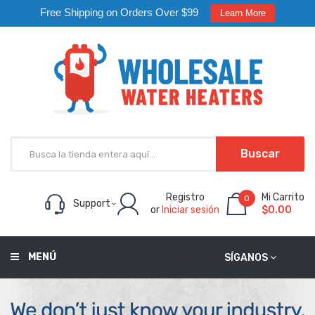
Free Shipping on Orders Over $99
Learn More
Buscar
Registro
Mi Carrito
0
Support
or
Iniciar sesión
$0.00
MENÚ
SÍGANOS