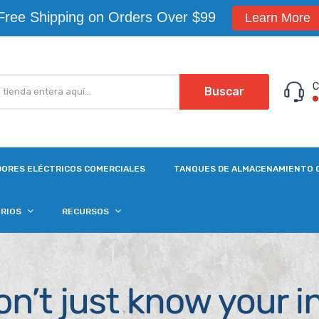
Free Shipping on Orders Over $99
Learn More
C
Buscar
ORES ELÉCTRICOS COMERCIALES
TANQUES DE ALMACENAMIENTO 
ORIOS
RECURSOS