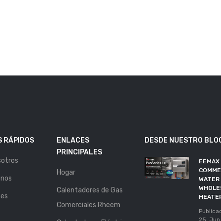
 RÁPIDOS
ENLACES
DESDE NUESTRO BLO
PRINCIPALES
sotros
EEMAX
COMME
Hogar
enos
WATER 
WHOLE
Calentadores de Gas
nes
HEATE
Comerciales Rheem
Publica
25, Jun