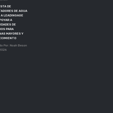
PLAZO DE DOE EXTENDIDO
STA DE
HASTA OCTUBRE DE 2027
TADORES DE AGUA
Publicado Por: Noah Beson
 A LEADINGAGE
05, May 2026
POYAR A
IDADES DE
IOS PARA
NAS MAYORES Y
ECIMIENTO
do Por: Noah Beson
 2026