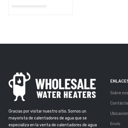
ENLACES
Sobre no
OS PARA
SI VES ESTAS 5 SEÑALES,
LA VIDA ÚTIL DE
ES HORA DE REEMPLAZAR
Contáct
TADOR DE AGUA
TU CALENTADOR DE AGUA
Gracias por visitar nuestro sitio. Somos un
or: Atlas
Publicado Por: Atlas
Ubicacio
6, Mar 2019
Plumbing
25, Feb 2019
mayorista de calentadores de agua que se
Envío
especializa en la venta de calentadores de agua
S SUFICIENTE
5 CONSEJOS PARA