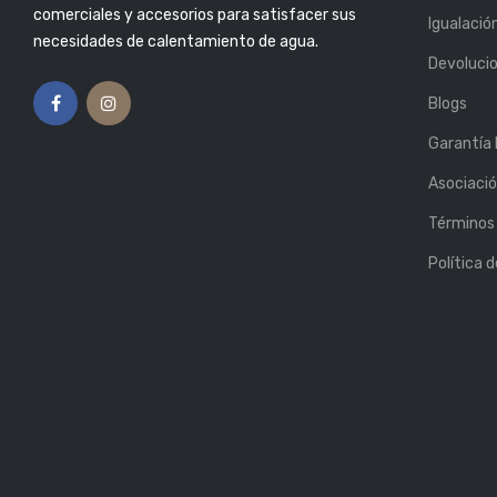
ENTE? AQUÍ TE
COMPRAR EL CALENTADOR
comerciales y accesorios para satisfacer sus
Igualació
OS CÓMO
DE AGUA PERFECTO
necesidades de calentamiento de agua.
LO.
Publicado Por: Atlas
Devoluci
Plumbing
13, Feb 2019
or: Atlas
6, Mar 2019
Blogs
Garantía
Asociaci
Términos 
Política 