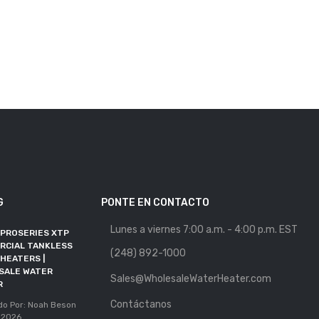
G
PONTE EN CONTACTO
Lunes a viernes 7:00 a.m. - 4:00 p.m. EST
 PROSERIES XTP
MAYORISTA DE
RCIAL TANKLESS
CALENTADORES DE AGUA
(248) 892-1000
HEATERS |
SE UNE A RFMA COMO
SALE WATER
MIEMBRO ALIADO
Sales@WholesaleWaterHeater.com
R
Publicado Por: Noah Beson
Contáctanos
11, May 2026
do Por: Noah Beson
 2026