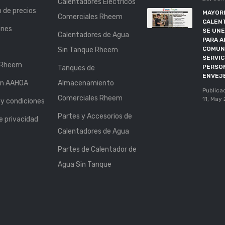
Calentadores Eléctricos
n de precios
MAYORI
Comerciales Rheem
CALEN
ones
SE UNE
Calentadores de Agua
PARA A
COMUN
Sin Tanque Rheem
SERVIC
 Rheem
PERSO
Tanques de
ENVEJ
ón AAHOA
Almacenamiento
Publica
Comerciales Rheem
11, May
y condiciones
Partes y Accesorios de
de privacidad
Calentadores de Agua
Partes de Calentador de
Agua Sin Tanque