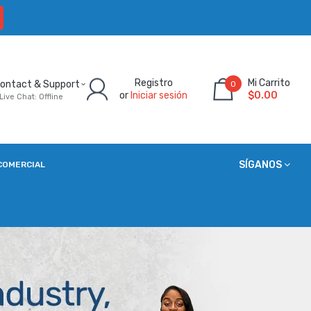
Registro
Mi Carrito
ontact & Support
0
or
Iniciar sesión
$0.00
Live Chat: Offline
SÍGANOS
COMERCIAL