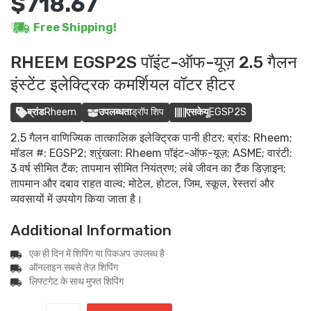
$718.67
Free Shipping!
RHEEM EGSP2S पॉइंट-ऑफ-यूज़ 2.5 गैलन
इंस्टेंट इलेक्ट्रिक कमर्शियल वॉटर हीटर
ब्रांड
Rheem
उपलब्धता
ड्रॉप शिप
एसकेयू
EGSP2S
2.5 गैलन वाणिज्यिक तात्कालिक इलेक्ट्रिक पानी हीटर; ब्रांड: Rheem;
मॉडल #: EGSP2; श्रृंखला: Rheem पॉइंट-ऑफ-यूज़; ASME; वारंटी:
3 वर्ष सीमित टैंक; तापमान सीमित नियंत्रण; लंबे जीवन का टैंक डिज़ाइन;
तापमान और दबाव राहत वाल्व; मोटेल, होटल, जिम, स्कूल, रेस्तरां और
व्यवसायों में उपयोग किया जाता है।
Additional Information
एक ही दिन में शिपिंग या पिकअप उपलब्ध है
ऑनलाइन सबसे तेज़ शिपिंग
लिफ्टगेट के साथ मुफ्त शिपिंग