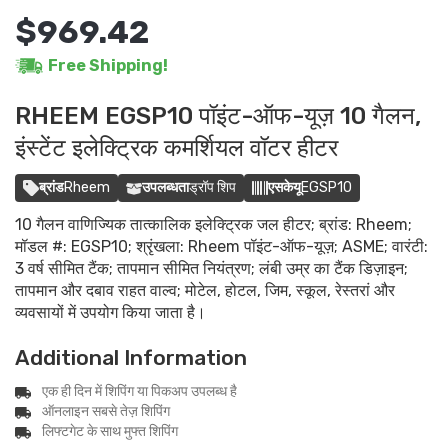
$969.42
Free Shipping!
RHEEM EGSP10 पॉइंट-ऑफ-यूज़ 10 गैलन,
इंस्टेंट इलेक्ट्रिक कमर्शियल वॉटर हीटर
ब्रांड
Rheem
उपलब्धता
ड्रॉप शिप
एसकेयू
EGSP10
10 गैलन वाणिज्यिक तात्कालिक इलेक्ट्रिक जल हीटर; ब्रांड: Rheem;
मॉडल #: EGSP10; श्रृंखला: Rheem पॉइंट-ऑफ-यूज़; ASME; वारंटी:
3 वर्ष सीमित टैंक; तापमान सीमित नियंत्रण; लंबी उम्र का टैंक डिज़ाइन;
तापमान और दबाव राहत वाल्व; मोटेल, होटल, जिम, स्कूल, रेस्तरां और
व्यवसायों में उपयोग किया जाता है।
Additional Information
एक ही दिन में शिपिंग या पिकअप उपलब्ध है
ऑनलाइन सबसे तेज़ शिपिंग
लिफ्टगेट के साथ मुफ्त शिपिंग