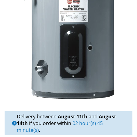
Delivery between
August 11th
and
August
14th
if you order within
02 hour(s) 45
minute(s)
.