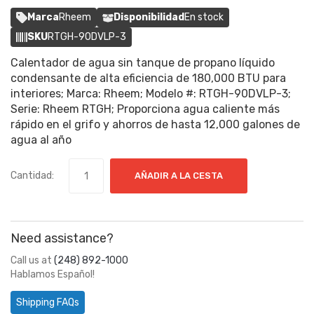
Marca
Rheem
Disponibilidad
En stock
SKU
RTGH-90DVLP-3
Calentador de agua sin tanque de propano líquido
condensante de alta eficiencia de 180,000 BTU para
interiores; Marca: Rheem; Modelo #: RTGH-90DVLP-3;
Serie: Rheem RTGH; Proporciona agua caliente más
rápido en el grifo y ahorros de hasta 12,000 galones de
agua al año
Cantidad:
AÑADIR A LA CESTA
Need assistance?
Call us at
(248) 892-1000
Hablamos Español!
Shipping FAQs