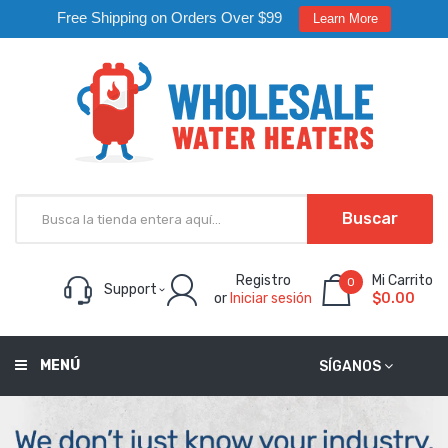
Free Shipping on Orders Over $99
Learn More
Buscar
Registro
Mi Carrito
0
Support
or
Iniciar sesión
$0.00
MENÚ
SÍGANOS