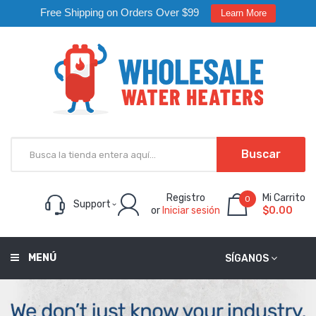
Free Shipping on Orders Over $99
Learn More
Buscar
Registro
Mi Carrito
0
Support
or
Iniciar sesión
$0.00
MENÚ
SÍGANOS