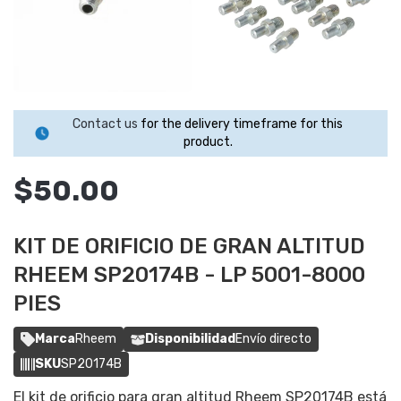
Contact us
for the delivery timeframe for this
product.
$50.00
KIT DE ORIFICIO DE GRAN ALTITUD
RHEEM SP20174B - LP 5001-8000
PIES
Marca
Rheem
Disponibilidad
Envío directo
SKU
SP20174B
El kit de orificio para gran altitud Rheem SP20174B está