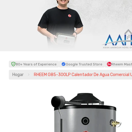
80+ Years of Experience
Google Trusted Store
Rheem Maste
Hogar
RHEEM G85-300LP Calentador De Agua Comercial Un