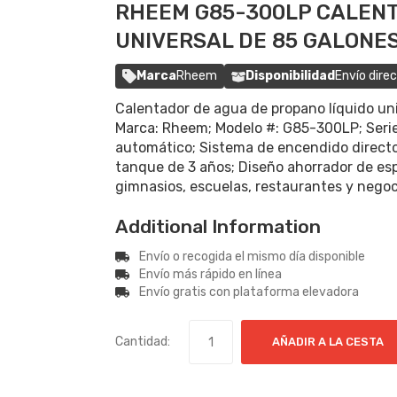
RHEEM G85-300LP CALENT
UNIVERSAL DE 85 GALONES
Marca
Rheem
Disponibilidad
Envío dire
Calentador de agua de propano líquido un
Marca: Rheem; Modelo #: G85-300LP; Serie
automático; Sistema de encendido directo d
tanque de 3 años; Diseño ahorrador de espa
gimnasios, escuelas, restaurantes y negoc
Additional Information
Envío o recogida el mismo día disponible
Envío más rápido en línea
Envío gratis con plataforma elevadora
Cantidad:
AÑADIR A LA CESTA