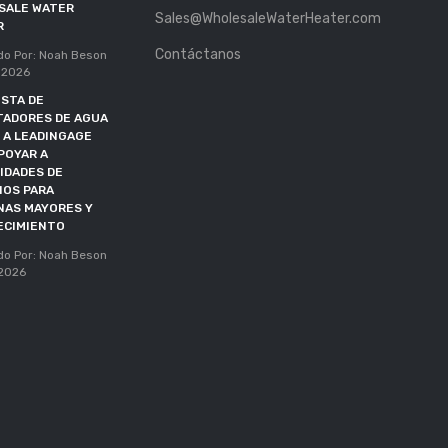
SALE WATER
MIEMBRO ALIADO
Sales@WholesaleWaterHeater.com
R
Publicado Por: Noah Beson
Contáctanos
11, May 2026
do Por: Noah Beson
 2026
PLAZO DE DOE EXTENDIDO
STA DE
HASTA OCTUBRE DE 2027
TADORES DE AGUA
Publicado Por: Noah Beson
 A LEADINGAGE
05, May 2026
POYAR A
IDADES DE
IOS PARA
NAS MAYORES Y
ECIMIENTO
do Por: Noah Beson
 2026