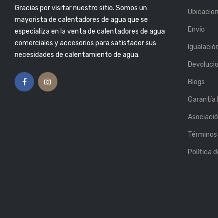
Gracias por visitar nuestro sitio. Somos un
or: Atlas
Publicado Por: Atlas
Ubicacio
6, Mar 2019
Plumbing
25, Feb 2019
mayorista de calentadores de agua que se
Envío
especializa en la venta de calentadores de agua
S SUFICIENTE
5 CONSEJOS PARA
ENTE? AQUÍ TE
COMPRAR EL CALENTADOR
comerciales y accesorios para satisfacer sus
Igualació
OS CÓMO
DE AGUA PERFECTO
necesidades de calentamiento de agua.
LO.
Publicado Por: Atlas
Devoluci
Plumbing
13, Feb 2019
or: Atlas
6, Mar 2019
Blogs
Garantía
Asociaci
Términos 
Política 