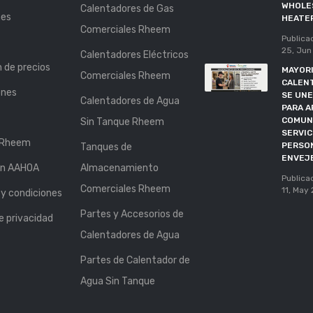
WHOLE
Calentadores de Gas
nes
HEATE
Comerciales Rheem
Publica
25, Jun
Calentadores Eléctricos
n de precios
MAYORI
Comerciales Rheem
CALEN
ones
SE UNE
Calentadores de Agua
PARA A
COMUN
Sin Tanque Rheem
SERVIC
 Rheem
PERSO
Tanques de
ENVEJ
ón AAHOA
Almacenamiento
Publica
Comerciales Rheem
11, May
y condiciones
Partes y Accesorios de
de privacidad
Calentadores de Agua
Partes de Calentador de
Agua Sin Tanque