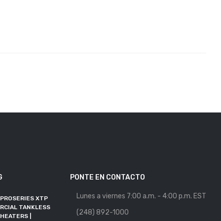
G
PONTE EN CONTACTO
Lunes a viernes 7:00 a.m. - 4:00 p.m. EST
 PROSERIES XTP
MAYORISTA DE
RCIAL TANKLESS
CALENTADORES DE AGUA
(248) 892-1000
HEATERS |
SE UNE A RFMA COMO