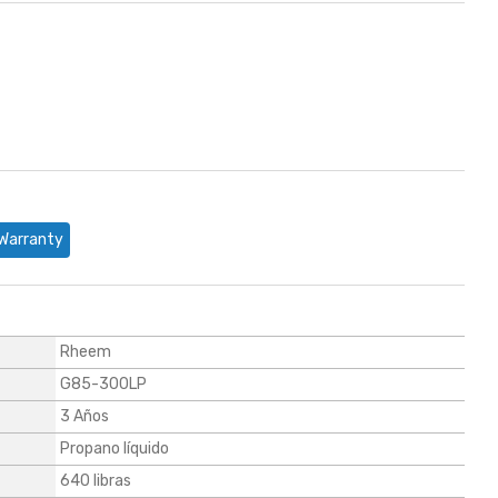
Warranty
Rheem
G85-300LP
3 Años
Propano líquido
640 libras