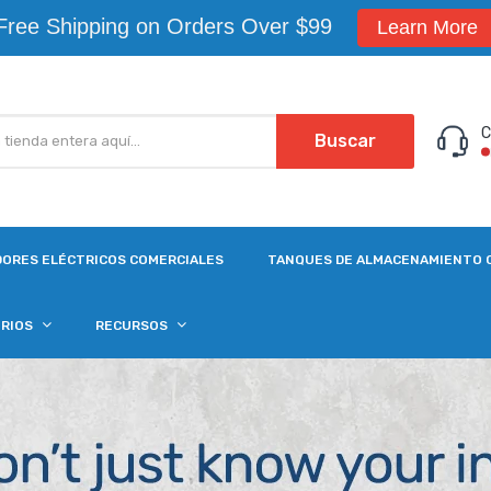
Free Shipping on Orders Over $99
Learn More
C
Buscar
ORES ELÉCTRICOS COMERCIALES
TANQUES DE ALMACENAMIENTO 
ORIOS
RECURSOS