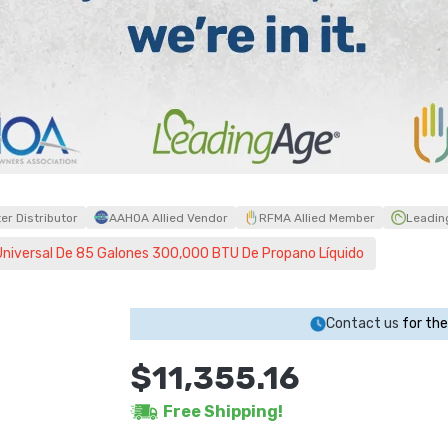
r Distributor
AAHOA Allied Vendor
RFMA Allied Member
Leadin
iversal De 85 Galones 300,000 BTU De Propano Líquido
Contact us
for the
$11,355.16
Free Shipping!