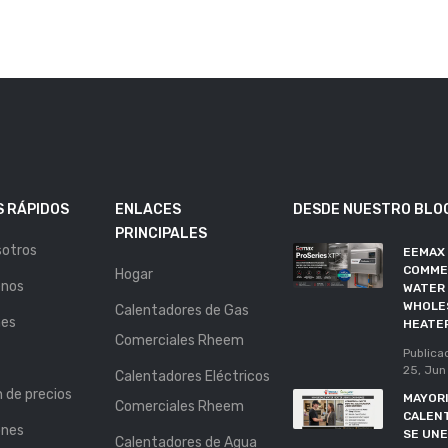
 RÁPIDOS
ENLACES
DESDE NUESTRO BLO
PRINCIPALES
sotros
EEMAX
COMME
Hogar
enos
WATER 
WHOLE
Calentadores de Gas
nes
HEATE
Comerciales Rheem
Publica
25, Jun
Calentadores Eléctricos
n de precios
MAYORI
Comerciales Rheem
CALEN
ones
SE UNE
Calentadores de Agua