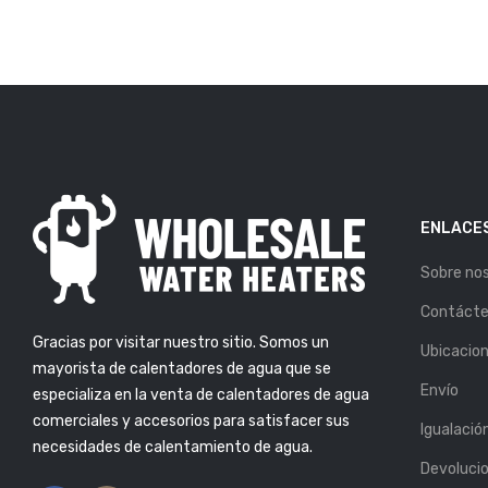
ENLACES
Sobre no
OS PARA
SI VES ESTAS 5 SEÑALES,
LA VIDA ÚTIL DE
ES HORA DE REEMPLAZAR
Contáct
TADOR DE AGUA
TU CALENTADOR DE AGUA
Gracias por visitar nuestro sitio. Somos un
or: Atlas
Publicado Por: Atlas
Ubicacio
6, Mar 2019
Plumbing
25, Feb 2019
mayorista de calentadores de agua que se
Envío
especializa en la venta de calentadores de agua
S SUFICIENTE
5 CONSEJOS PARA
ENTE? AQUÍ TE
COMPRAR EL CALENTADOR
comerciales y accesorios para satisfacer sus
Igualació
OS CÓMO
DE AGUA PERFECTO
necesidades de calentamiento de agua.
LO.
Publicado Por: Atlas
Devoluci
Plumbing
13, Feb 2019
or: Atlas