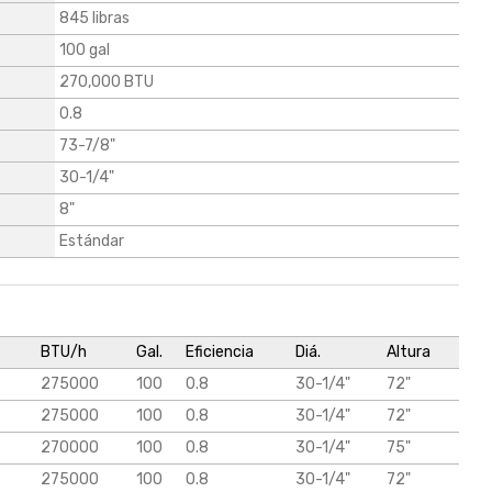
845 libras
100 gal
270,000 BTU
0.8
73-7/8"
30-1/4"
8"
Estándar
BTU/h
Gal.
Eficiencia
Diá.
Altura
275000
100
0.8
30-1/4"
72"
275000
100
0.8
30-1/4"
72"
270000
100
0.8
30-1/4"
75"
275000
100
0.8
30-1/4"
72"