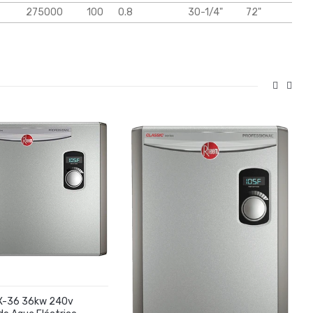
275000
100
0.8
30-1/4"
72"
X-36 36kw 240v