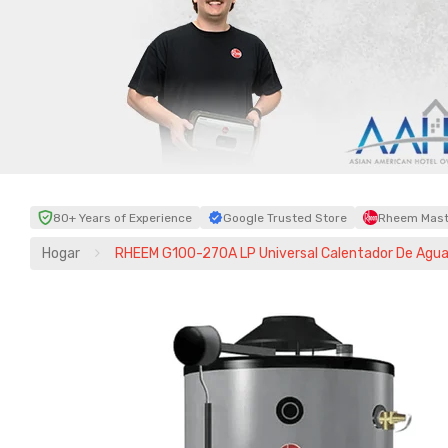
80+ Years of Experience
Google Trusted Store
Rheem Maste
Hogar
RHEEM G100-270A LP Universal Calentador De Agua