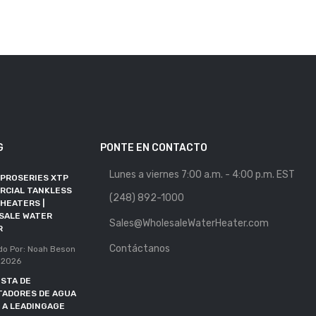
G
PONTE EN CONTACTO
Lunes a viernes 7:00 a.m. - 4:00 p.m. EST
 PROSERIES XTP
MAYORISTA DE
RCIAL TANKLESS
CALENTADORES DE AGUA
(248) 892-1000
HEATERS |
SE UNE A RFMA COMO
SALE WATER
MIEMBRO ALIADO
Sales@WholesaleWaterHeater.com
R
Publicado Por: Noah Beson
Contáctanos
11, May 2026
do Por: Noah Beson
 2026
PLAZO DE DOE EXTENDIDO
STA DE
HASTA OCTUBRE DE 2027
TADORES DE AGUA
Publicado Por: Noah Beson
 A LEADINGAGE
05, May 2026