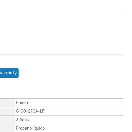
Warranty
Rheem
G100-270A-LP
3 Años
Propano líquido