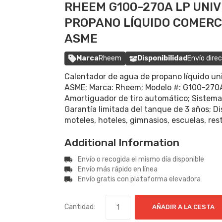
RHEEM G100-270A LP UNI
PROPANO LÍQUIDO COMERCI
ASME
Marca
Rheem
Disponibilidad
Envío dire
Calentador de agua de propano líquido un
ASME; Marca: Rheem; Modelo #: G100-270A
Amortiguador de tiro automático; Sistema 
Garantía limitada del tanque de 3 años; Di
moteles, hoteles, gimnasios, escuelas, res
Additional Information
Envío o recogida el mismo día disponible
Envío más rápido en línea
Envío gratis con plataforma elevadora
Cantidad:
AÑADIR A LA CESTA