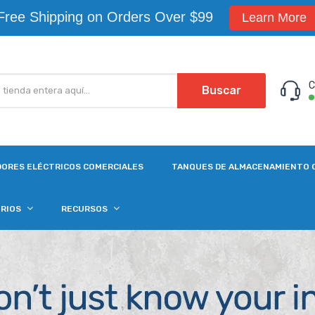
Free Shipping on Orders Over $99
Learn More
C
Buscar
ORES ELÉCTRICOS COMERCIALES
TANQUES DE ALMACENAMIENTO 
ORIOS
RECURSOS