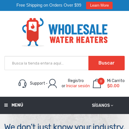
Free Shipping on Orders Over $99
Learn More
Buscar
Registro
Mi Carrito
0
Support
or
Iniciar sesión
$0.00
MENÚ
SÍGANOS