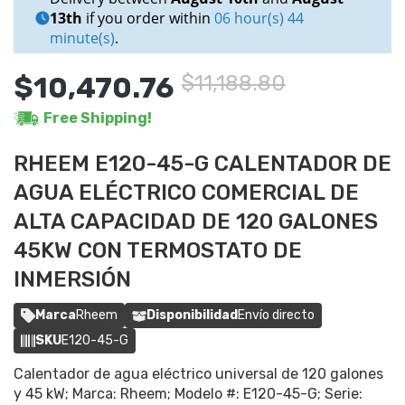
13th
if you order within
06 hour(s) 44
minute(s)
.
$10,470.76
$11,188.80
Free Shipping!
RHEEM E120-45-G CALENTADOR DE
AGUA ELÉCTRICO COMERCIAL DE
ALTA CAPACIDAD DE 120 GALONES
45KW CON TERMOSTATO DE
INMERSIÓN
Marca
Rheem
Disponibilidad
Envío directo
SKU
E120-45-G
Calentador de agua eléctrico universal de 120 galones
y 45 kW; Marca: Rheem; Modelo #: E120-45-G; Serie: