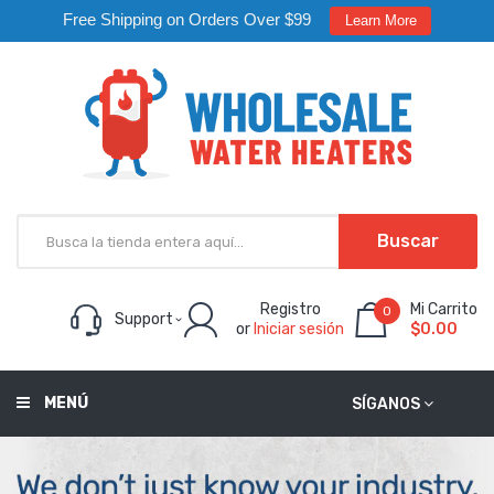
Free Shipping on Orders Over $99
Learn More
Buscar
Registro
Mi Carrito
0
Support
or
Iniciar sesión
$0.00
MENÚ
SÍGANOS