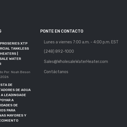
G
PONTE EN CONTACTO
Lunes a viernes 7:00 a.m. - 4:00 p.m. EST
 PROSERIES XTP
MAYORISTA DE
RCIAL TANKLESS
CALENTADORES DE AGUA
(248) 892-1000
HEATERS |
SE UNE A RFMA COMO
SALE WATER
MIEMBRO ALIADO
Sales@WholesaleWaterHeater.com
R
Publicado Por: Noah Beson
Contáctanos
11, May 2026
do Por: Noah Beson
 2026
PLAZO DE DOE EXTENDIDO
STA DE
HASTA OCTUBRE DE 2027
TADORES DE AGUA
Publicado Por: Noah Beson
 A LEADINGAGE
05, May 2026
POYAR A
IDADES DE
IOS PARA
NAS MAYORES Y
ECIMIENTO