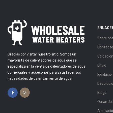
ENLACES
Sobre no
OS PARA
SI VES ESTAS 5 SEÑALES,
LA VIDA ÚTIL DE
ES HORA DE REEMPLAZAR
Contáct
TADOR DE AGUA
TU CALENTADOR DE AGUA
Gracias por visitar nuestro sitio. Somos un
or: Atlas
Publicado Por: Atlas
Ubicacio
6, Mar 2019
Plumbing
25, Feb 2019
mayorista de calentadores de agua que se
Envío
especializa en la venta de calentadores de agua
S SUFICIENTE
5 CONSEJOS PARA
ENTE? AQUÍ TE
COMPRAR EL CALENTADOR
comerciales y accesorios para satisfacer sus
Igualació
OS CÓMO
DE AGUA PERFECTO
necesidades de calentamiento de agua.
LO.
Publicado Por: Atlas
Devoluci
Plumbing
13, Feb 2019
or: Atlas
6, Mar 2019
Blogs
Garantía
Asociaci