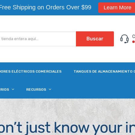
Free Shipping on Orders Over $99
Learn More
C
Buscar
ORES ELÉCTRICOS COMERCIALES
TANQUES DE ALMACENAMIENTO 
ORIOS
RECURSOS