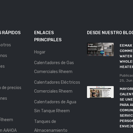
 RÁPIDOS
ENLACES
DESDE NUESTRO BLO
PRINCIPALES
sotros
EEMAX
COMME
Hogar
enos
WATER 
WHOLE
Calentadores de Gas
nes
HEATE
Comerciales Rheem
Publica
25, Jun
Calentadores Eléctricos
n de precios
MAYORI
Comerciales Rheem
CALEN
ones
SE UNE
Calentadores de Agua
PARA A
COMUN
Sin Tanque Rheem
SERVIC
 Rheem
PERSO
Tanques de
ENVEJ
ón AAHOA
Almacenamiento