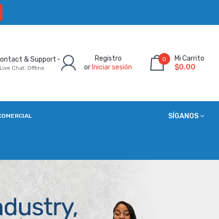
Registro
Mi Carrito
ontact & Support
0
or
Iniciar sesión
$0.00
Live Chat: Offline
SÍGANOS
COMERCIAL