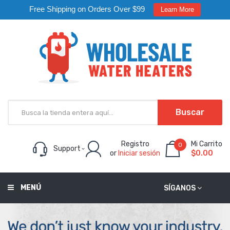
Free Shipping on Orders Over $99
Learn More
Buscar
Registro
Mi Carrito
0
Support
or
Iniciar sesión
$0.00
MENÚ
SÍGANOS