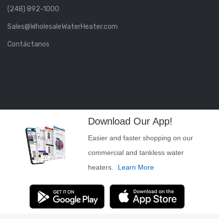
(248) 892-1000
Sales@WholesaleWaterHeater.com
Contáctanos
Download Our App!
Easier and faster shopping on our
commercial and tankless water
heaters.
Learn More