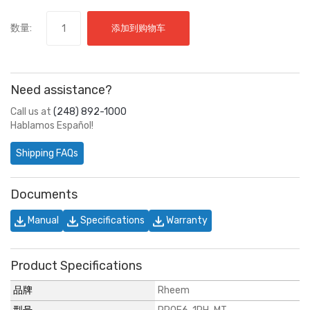
数量:
添加到购物车
Need assistance?
Call us at
(248) 892-1000
Hablamos Español!
Shipping FAQs
Documents
Manual
Specifications
Warranty
Product Specifications
品牌
Rheem