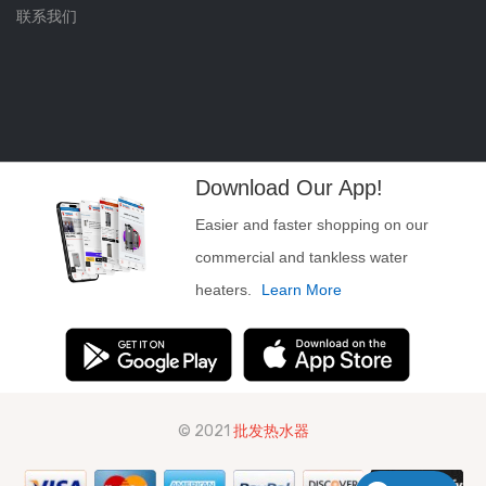
联系我们
Download Our App!
Easier and faster shopping on our
commercial and tankless water
heaters.
Learn More
© 2021
批发热水器