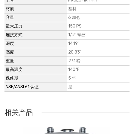
型号
PROE6-1RH-MT
材质
塑料
容量
6 加仑
最大压力
150 PSI
连接方式
1/2" 螺纹
深度
14.19"
高度
20.83"
重量
27.1 磅
最高温度
140°F
保修期
5 年
NSF/ANSI 61 认证
是
相关产品