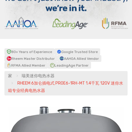
80+ Years of Experience
Google Trusted Store
Rheem Master Distributor
AAHOA Allied Vendor
RFMA Allied Member
LeadingAge Partner
家
瑞美迷你电热水器
RHEEM 6加仑插电式 PROE6-1RH-MT 1.4千瓦 120V 迷你水
箱专业经典电热水器