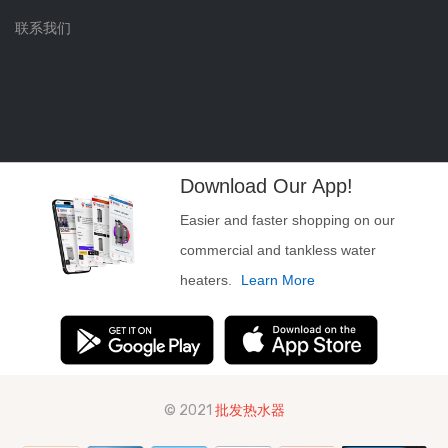
联系我们
Download Our App!
Easier and faster shopping on our
commercial and tankless water
heaters.
Learn More
© 2021
批发热水器