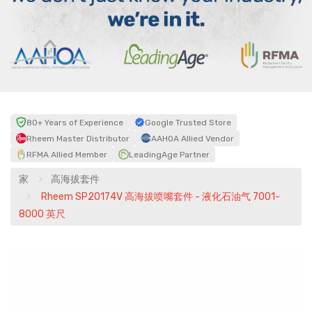
80+ Years of Experience
Google Trusted Store
Rheem Master Distributor
AAHOA Allied Vendor
RFMA Allied Member
LeadingAge Partner
家
高海拔套件
Rheem SP20174V 高海拔喷嘴套件 - 液化石油气 7001-
8000 英尺