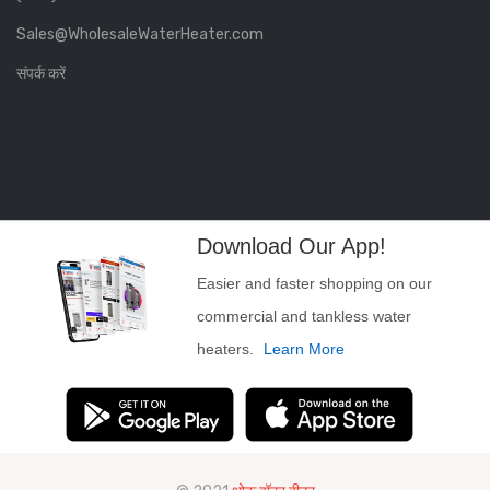
Sales@WholesaleWaterHeater.com
संपर्क करें
Download Our App!
Easier and faster shopping on our
commercial and tankless water
heaters.
Learn More