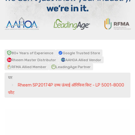
80+ Years of Experience
Google Trusted Store
Rheem Master Distributor
AAHOA Allied Vendor
RFMA Allied Member
LeadingAge Partner
घर
Rheem SP20174P उच्च ऊंचाई ऑरिफिस किट - LP 5001-8000
फीट