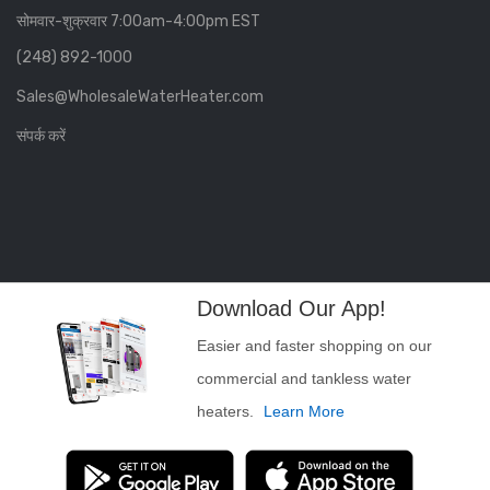
सोमवार-शुक्रवार 7:00am-4:00pm EST
(248) 892-1000
Sales@WholesaleWaterHeater.com
संपर्क करें
Download Our App!
Easier and faster shopping on our
commercial and tankless water
heaters.
Learn More