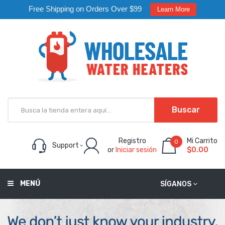
Free Shipping on Orders Over $99
Learn More
Buscar
Registro
Mi Carrito
0
Support
or
Iniciar sesión
$0.00
MENÚ
SÍGANOS