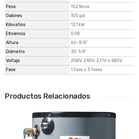
Peso
152 libras
Galones
105 gal
Kilovatios
12.1 kW
Eficiencia
0.98
Altura
66-3/4"
Diámetro
30-1/4"
Voltaje
208V, 240V, 277V o 480V
Fase
1 fase o 3 fases
Productos Relacionados