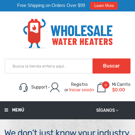
Free Shipping on Orders Over $99
Learn More
Buscar
Registro
Mi Carrito
0
Support
or
Iniciar sesión
$0.00
MENÚ
SÍGANOS