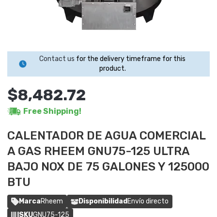
Contact us
for the delivery timeframe for this
product.
$8,482.72
Free Shipping!
CALENTADOR DE AGUA COMERCIAL
A GAS RHEEM GNU75-125 ULTRA
BAJO NOX DE 75 GALONES Y 125000
BTU
Marca
Rheem
Disponibilidad
Envío directo
SKU
GNU75-125