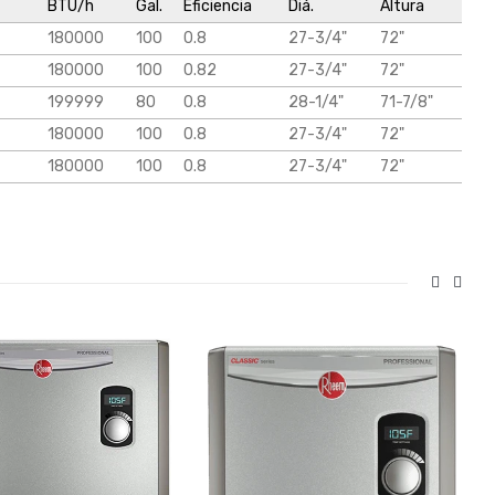
BTU/h
Gal.
Eficiencia
Diá.
Altura
180000
100
0.8
27-3/4"
72"
180000
100
0.82
27-3/4"
72"
199999
80
0.8
28-1/4"
71-7/8"
180000
100
0.8
27-3/4"
72"
180000
100
0.8
27-3/4"
72"