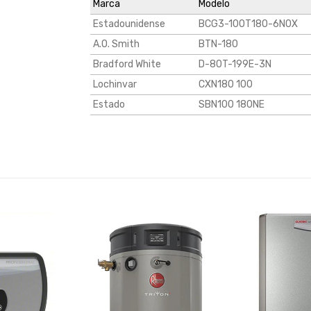
Marca
Modelo
Estadounidense
BCG3-100T180-6N0X
A.O. Smith
BTN-180
Bradford White
D-80T-199E-3N
Lochinvar
CXN180 100
Estado
SBN100 180NE