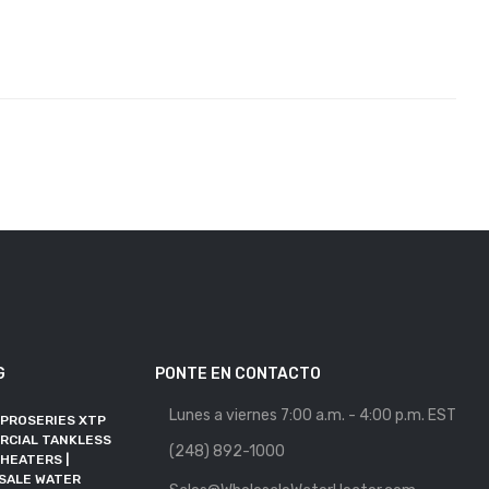
G
PONTE EN CONTACTO
Lunes a viernes 7:00 a.m. - 4:00 p.m. EST
 PROSERIES XTP
MAYORISTA DE
RCIAL TANKLESS
CALENTADORES DE AGUA
(248) 892-1000
HEATERS |
SE UNE A RFMA COMO
SALE WATER
MIEMBRO ALIADO