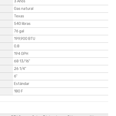
3 Años
Gas natural
Texas
540 libras
76 gal
199,900 BTU
0.8
194 GPH
68 13/16"
26 1/4"
6"
Estándar
180 F