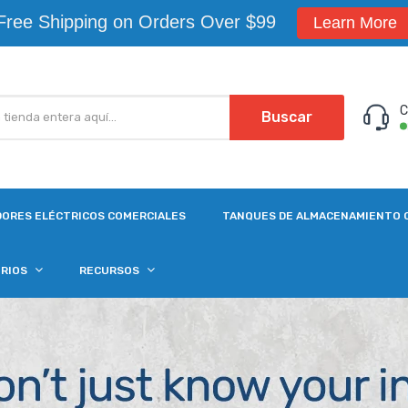
Free Shipping on Orders Over $99
Learn More
C
Buscar
ORES ELÉCTRICOS COMERCIALES
TANQUES DE ALMACENAMIENTO 
ORIOS
RECURSOS