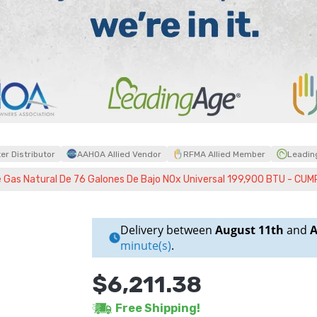
r Distributor
AAHOA Allied Vendor
RFMA Allied Member
Leadin
Gas Natural De 76 Galones De Bajo NOx Universal 199,900 BTU - CU
Delivery between
August 11th
and
A
minute(s)
.
$6,211.38
Free Shipping!