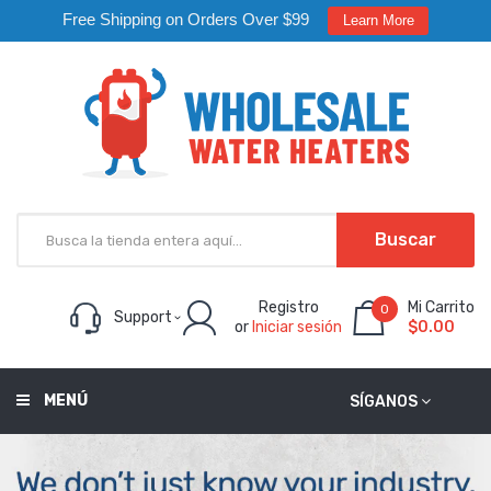
Free Shipping on Orders Over $99
Learn More
Buscar
Registro
Mi Carrito
0
Support
or
Iniciar sesión
$0.00
MENÚ
SÍGANOS