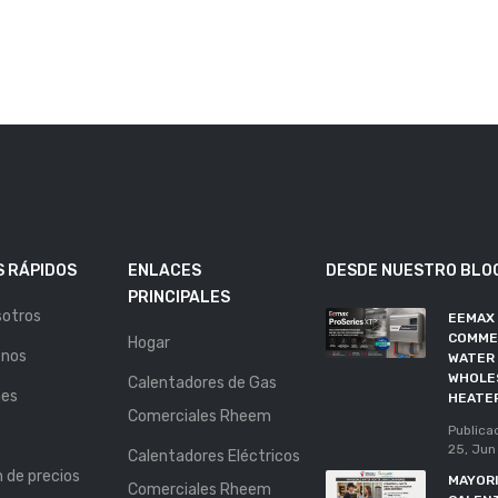
 RÁPIDOS
ENLACES
DESDE NUESTRO BLO
PRINCIPALES
sotros
EEMAX
COMME
Hogar
enos
WATER 
WHOLE
Calentadores de Gas
nes
HEATE
Comerciales Rheem
Publica
25, Jun
Calentadores Eléctricos
n de precios
MAYORI
Comerciales Rheem