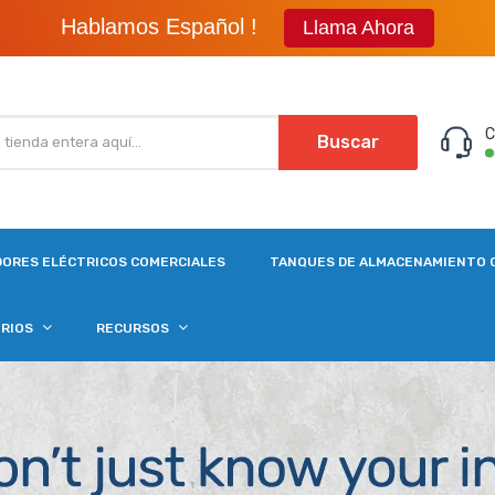
Free Shipping on Orders Over $99
Learn More
C
Buscar
ORES ELÉCTRICOS COMERCIALES
TANQUES DE ALMACENAMIENTO 
ORIOS
RECURSOS