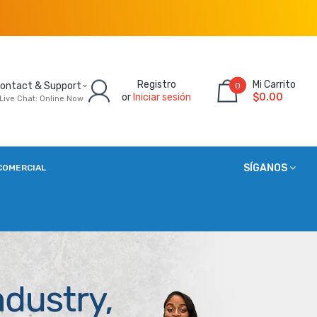
Registro
Mi Carrito
ontact & Support
0
or
Iniciar sesión
$0.00
Live Chat: Online Now
SÍGANOS
COMERCIAL