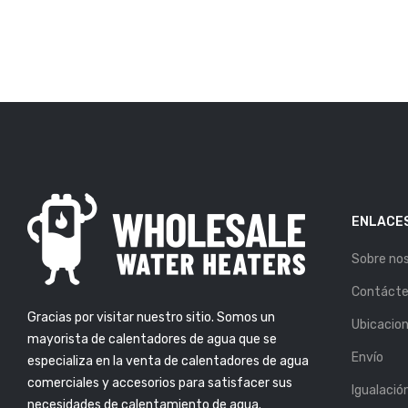
ENLACES
Sobre no
OS PARA
SI VES ESTAS 5 SEÑALES,
LA VIDA ÚTIL DE
ES HORA DE REEMPLAZAR
Contáct
TADOR DE AGUA
TU CALENTADOR DE AGUA
Gracias por visitar nuestro sitio. Somos un
or: Atlas
Publicado Por: Atlas
Ubicacio
6, Mar 2019
Plumbing
25, Feb 2019
mayorista de calentadores de agua que se
Envío
especializa en la venta de calentadores de agua
S SUFICIENTE
5 CONSEJOS PARA
ENTE? AQUÍ TE
COMPRAR EL CALENTADOR
comerciales y accesorios para satisfacer sus
Igualació
OS CÓMO
DE AGUA PERFECTO
necesidades de calentamiento de agua.