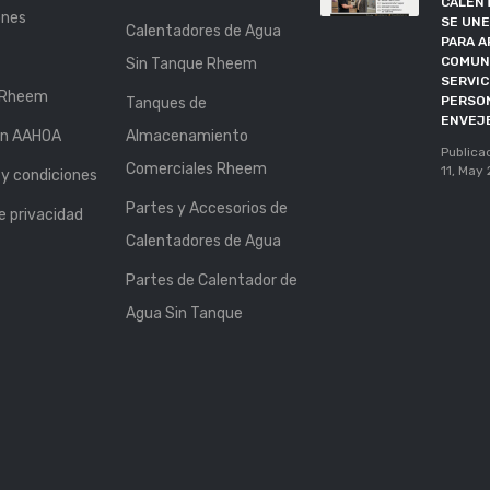
CALEN
ones
SE UNE
Calentadores de Agua
PARA A
COMUN
Sin Tanque Rheem
SERVIC
 Rheem
PERSO
Tanques de
ENVEJ
ón AAHOA
Almacenamiento
Publica
Comerciales Rheem
11, May
y condiciones
Partes y Accesorios de
de privacidad
Calentadores de Agua
Partes de Calentador de
Agua Sin Tanque