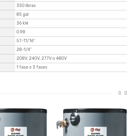
350 libras
85 gal
36 kW
0.98
57-11/16"
28-1/4"
208V, 240V, 277V o 480V
1 fase o 3 fases