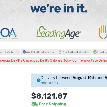
r Distributor
AAHOA Allied Vendor
RFMA Allied Member
Leadin
ercial De Alta Capacidad De 85 Galones 36kw Con Termostato De In
Delivery between
August 10th
and
A
minute(s)
.
$8,121.87
Free Shipping!