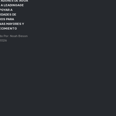
TADORES DE AGUA
Publicado Por: Noah Beson
 A LEADINGAGE
05, May 2026
POYAR A
IDADES DE
IOS PARA
NAS MAYORES Y
ECIMIENTO
do Por: Noah Beson
 2026