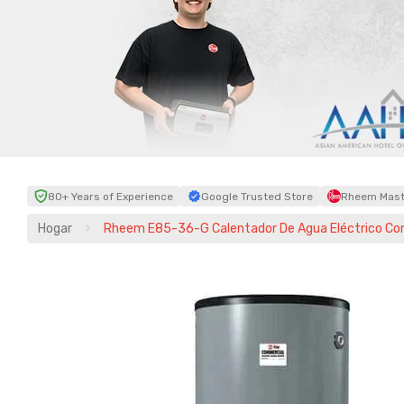
80+ Years of Experience
Google Trusted Store
Rheem Maste
Hogar
Rheem E85-36-G Calentador De Agua Eléctrico Com