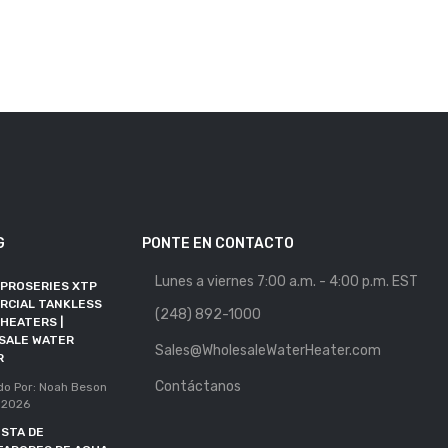
G
PONTE EN CONTACTO
Lunes a viernes 7:00 a.m. - 4:00 p.m. EST
 PROSERIES XTP
MAYORISTA DE
RCIAL TANKLESS
CALENTADORES DE AGUA
(248) 892-1000
HEATERS |
SE UNE A RFMA COMO
SALE WATER
MIEMBRO ALIADO
Sales@WholesaleWaterHeater.com
R
Publicado Por: Noah Beson
Contáctanos
11, May 2026
do Por: Noah Beson
 2026
PLAZO DE DOE EXTENDIDO
STA DE
HASTA OCTUBRE DE 2027