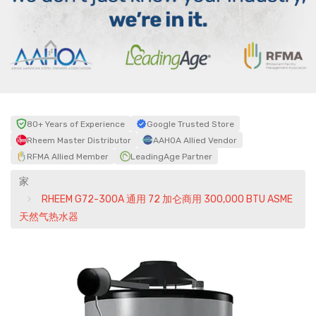
80+ Years of Experience
Google Trusted Store
Rheem Master Distributor
AAHOA Allied Vendor
RFMA Allied Member
LeadingAge Partner
家
RHEEM G72-300A 通用 72 加仑商用 300,000 BTU ASME
天然气热水器