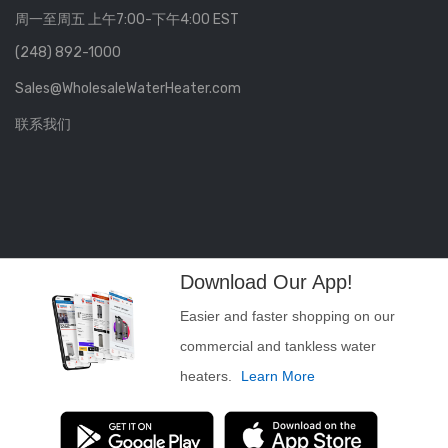
周一至周五 上午7:00-下午4:00 EST
(248) 892-1000
Sales@WholesaleWaterHeater.com
联系我们
Download Our App!
Easier and faster shopping on our
commercial and tankless water
heaters.
Learn More