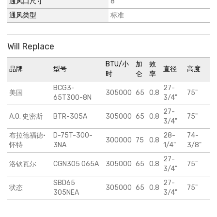
通风口尺寸
8"
通风类型
标准
Will Replace
BTU/小
加
效
品牌
型号
直径
高度
时
仑
率
BCG3-
27-
美国
305000
65
0.8
75"
65T300-8N
3/4"
27-
A.O. 史密斯
BTR-305A
305000
65
0.8
75"
3/4"
布拉德福德·
D-75T-300-
28-
74-
300000
75
0.8
怀特
3NA
1/4"
3/8"
27-
洛钦瓦尔
CGN305 065A
305000
65
0.8
75"
3/4"
SBD65
27-
状态
305000
65
0.8
75"
305NEA
3/4"