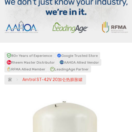
80+ Years of Experience
Google Trusted Store
Rheem Master Distributor
AAHOA Allied Vendor
RFMA Allied Member
LeadingAge Partner
家
Amtrol ST-42V 20加仑热膨胀罐