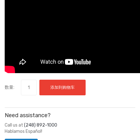
数量:
添加到购物车
Need assistance?
Call us at
(248) 892-1000
Hablamos Español!