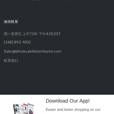
保持联系
周一至周五 上午7:00-下午4:00 EST
(248) 892-1000
Sales@WholesaleWaterHeater.com
联系我们
Download Our App!
Easier and faster shopping on our