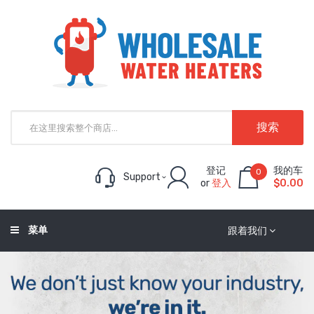
搜索
登记
我的车
0
Support
or
登入
$0.00
菜单
跟着我们