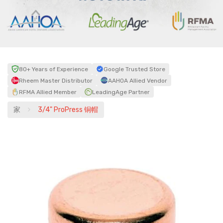
80+ Years of Experience
Google Trusted Store
Rheem Master Distributor
AAHOA Allied Vendor
RFMA Allied Member
LeadingAge Partner
家
3/4" ProPress 铜帽