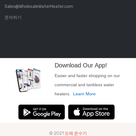
Sales@WholesaleWaterHeater.com
문의하기
Download Our App!
Easier and faster shopping on our
commercial and tankless water
heaters.
Learn More
© 2021
도매 온수기