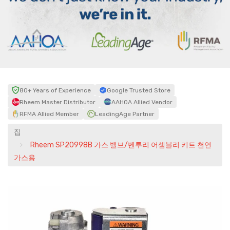
80+ Years of Experience
Google Trusted Store
Rheem Master Distributor
AAHOA Allied Vendor
RFMA Allied Member
LeadingAge Partner
집
Rheem SP20998B 가스 밸브/벤투리 어셈블리 키트 천연
가스용