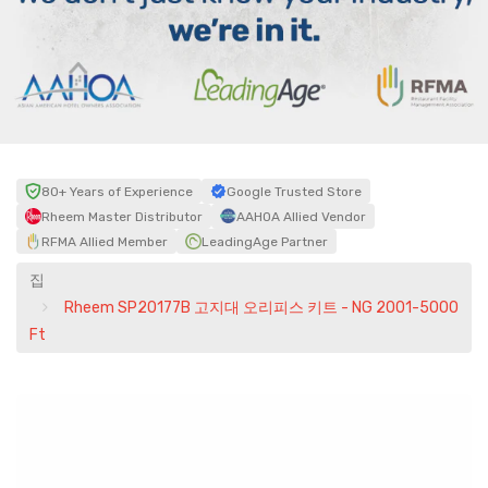
80+ Years of Experience
Google Trusted Store
Rheem Master Distributor
AAHOA Allied Vendor
RFMA Allied Member
LeadingAge Partner
집
Rheem SP20177B 고지대 오리피스 키트 - NG 2001-5000
Ft