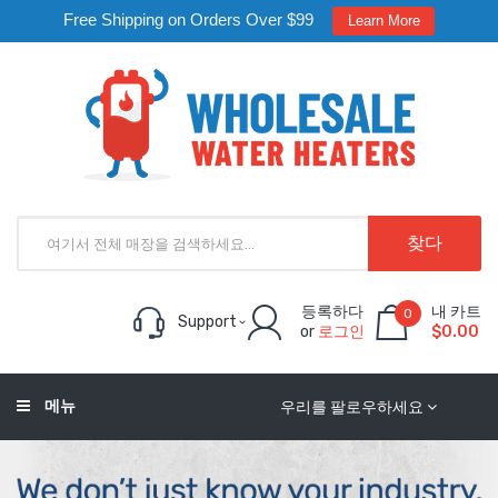
Free Shipping on Orders Over $99
Learn More
찾다
등록하다
내 카트
0
Support
or
로그인
$0.00
메뉴
우리를 팔로우하세요