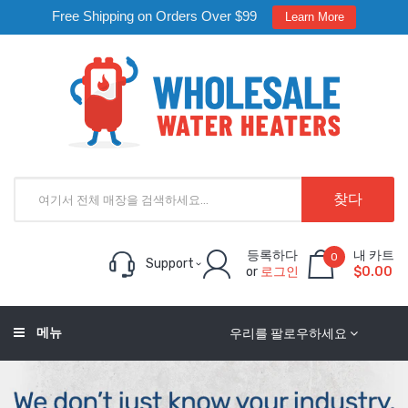
Free Shipping on Orders Over $99
Learn More
찾다
등록하다
내 카트
0
Support
or
로그인
$0.00
메뉴
우리를 팔로우하세요