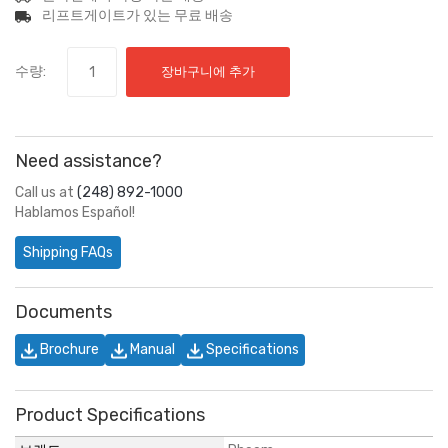
리프트게이트가 있는 무료 배송
수량:
장바구니에 추가
Need assistance?
Call us at
(248) 892-1000
Hablamos Español!
Shipping FAQs
Documents
Brochure
Manual
Specifications
Product Specifications