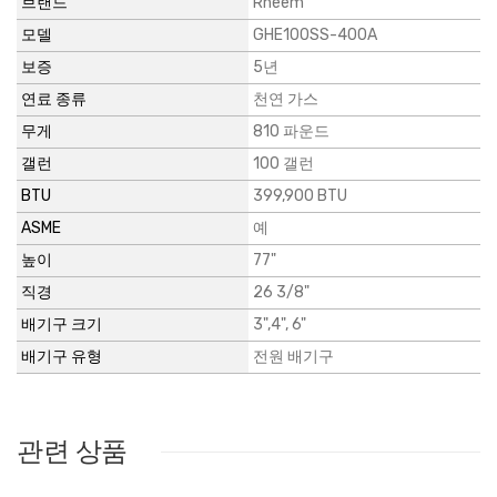
브랜드
Rheem
모델
GHE100SS-400A
보증
5년
연료 종류
천연 가스
무게
810 파운드
갤런
100 갤런
BTU
399,900 BTU
ASME
예
높이
77"
직경
26 3/8"
배기구 크기
3",4", 6"
배기구 유형
전원 배기구
관련 상품