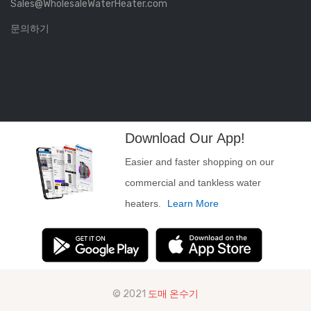
Sales@WholesaleWaterHeater.com
문의하기
Download Our App!
Easier and faster shopping on our
commercial and tankless water
heaters.
Learn More
© 2021
도매 온수기