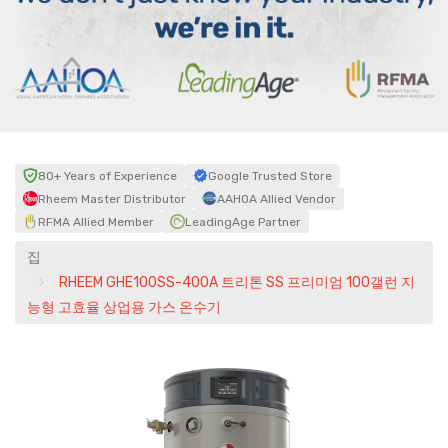
80+ Years of Experience
Google Trusted Store
Rheem Master Distributor
AAHOA Allied Vendor
RFMA Allied Member
LeadingAge Partner
집
RHEEM GHE100SS-400A 트리톤 SS 프리미엄 100갤런 지
능형 고효율 상업용 가스 온수기