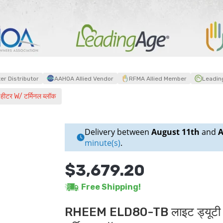
r Distributor
AAHOA Allied Vendor
RFMA Allied Member
Leadin
ीटर W/ टर्मिनल ब्लॉक
Delivery between
August 11th
and
A
minute(s)
.
$3,679.20
Free Shipping!
RHEEM ELD80-TB लाइट ड्यूटी 80 