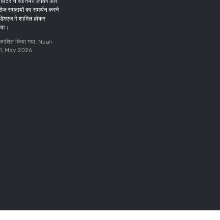
हीटर ने सीनियर लिविंग और
Beson
05, May 2026
िसेज समुदायों का समर्थन करने
डिंगएज में शामिल होकर
िया।
 प्रकाशित किया गया: Noah
11, May 2026