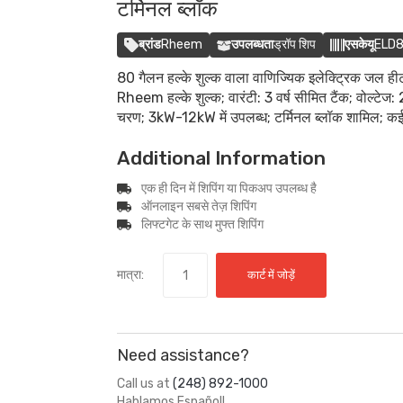
टर्मिनल ब्लॉक
ब्रांड
Rheem
उपलब्धता
ड्रॉप शिप
एसकेयू
ELD
80 गैलन हल्के शुल्क वाला वाणिज्यिक इलेक्ट्रिक जल 
Rheem हल्के शुल्क; वारंटी: 3 वर्ष सीमित टैंक; वो
चरण; 3kW-12kW में उपलब्ध; टर्मिनल ब्लॉक शामिल; कई
Additional Information
एक ही दिन में शिपिंग या पिकअप उपलब्ध है
ऑनलाइन सबसे तेज़ शिपिंग
लिफ्टगेट के साथ मुफ्त शिपिंग
मात्रा:
कार्ट में जोड़ें
Need assistance?
Call us at
(248) 892-1000
Hablamos Español!