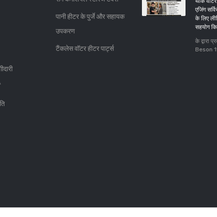
थोक वॉटर 
एजिंग सर्व
पानी हीटर के पुर्जे और सहायक
के लिए ली
सहयोग क
उपकरण
के द्वारा
टैंकलेस वॉटर हीटर पार्ट्स
Beson
ीदारी
ति