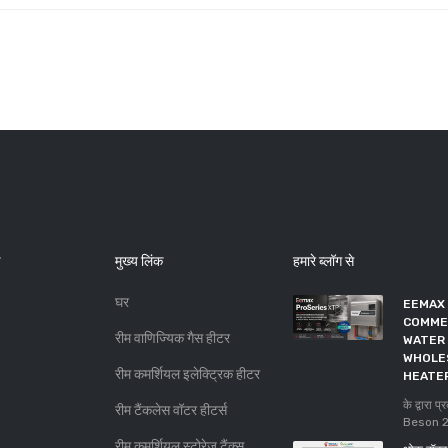
मुख्य लिंक
हमारे ब्लॉग से
घर
EEMAX
COMME
रीम वाणिज्यिक गैस हीटर
WATER 
WHOLE
रीम कमर्शियल इलेक्ट्रिक हीटर
HEATE
के द्वारा
रीम टैंकलेस वॉटर हीटर्स
Beson
रीम कमर्शियल स्टोरेज टैंक्स