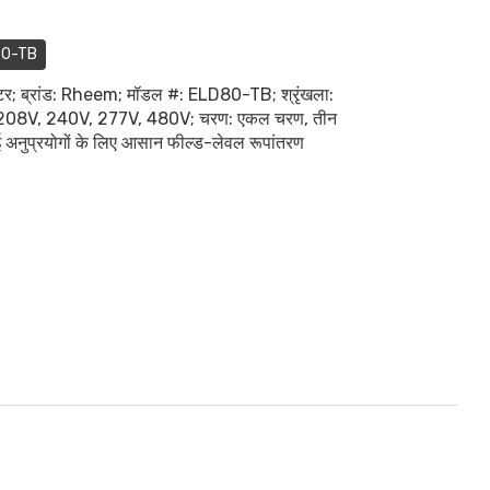
80-TB
हीटर; ब्रांड: Rheem; मॉडल #: ELD80-TB; श्रृंखला:
ल्टेज: 208V, 240V, 277V, 480V; चरण: एकल चरण, तीन
 अनुप्रयोगों के लिए आसान फील्ड-लेवल रूपांतरण