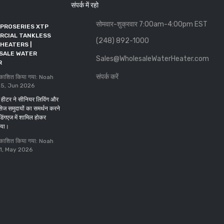
संपर्क में रहो
सोमवार-शुक्रवार 7:00am-4:00pm EST
 PROSERIES XTP
थोक वॉटर हीटर ने RFMA में एक
RCIAL TANKLESS
सहयोगी सदस्य के रूप में शामिल हुआ
(248) 892-1000
HEATERS |
के द्वारा प्रकाशित किया गया: Noah
SALE WATER
Sales@WholesaleWaterHeater.com
Beson
11, May 2026
R
DOE की अंतिम तिथि अक्टूबर 2027
संपर्क करें
 प्रकाशित किया गया: Noah
तक बढ़ा दी गई है।
25, Jun 2026
के द्वारा प्रकाशित किया गया: Noah
हीटर ने सीनियर लिविंग और
Beson
05, May 2026
िसेज समुदायों का समर्थन करने
डिंगएज में शामिल होकर
िया।
 प्रकाशित किया गया: Noah
11, May 2026