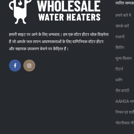
त्वरित सम्पक
हमारे बारे में
 की आयु बढ़ाने के लिए
यदि आप इन 5 संकेतों को देखते हैं, तो
अपने पानी के हीटर को बदलने का समय
संपर्क करें
है
ाशित किया गया: Atlas
हमारी साइट पर आने के लिए धन्यवाद। हम एक वॉटर हीटर थोक विक्रेता
6, Mar 2019
के द्वारा प्रकाशित किया गया: Atlas
स्थानों
Plumbing
25, Feb 2019
हैं जो आपके जल तापन आवश्यकताओं के लिए वाणिज्यिक वॉटर हीटर
्त गर्म पानी नहीं मिल
शिपिंग
और सहायक उपकरण बेचने पर केंद्रित हैं।
नने के लिए कि क्यों
पानी के हीटर खरीदने के लिए 5 टिप्स
ाशित किया गया: Atlas
के द्वारा प्रकाशित किया गया: Atlas
मूल्य मिलान
6, Mar 2019
Plumbing
13, Feb 2019
रिटर्न
ब्लॉग
रीम वारंटी
AAHOA भाग
नियम एवं शर्तें
गोपनीयता नी