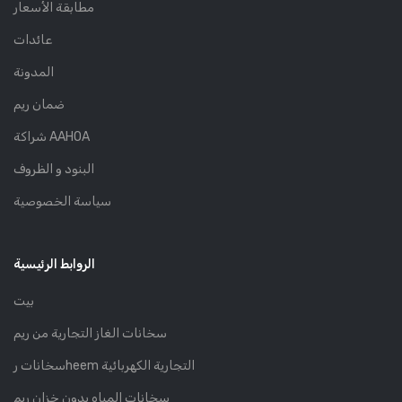
مطابقة الأسعار
عائدات
المدونة
ضمان ريم
شراكة AAHOA
البنود و الظروف
سياسة الخصوصية
الروابط الرئيسية
بيت
سخانات الغاز التجارية من ريم
سخانات رheem التجارية الكهربائية
سخانات المياه بدون خزان ريم