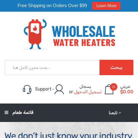
Free Shipping on Orders Over $99
Learn More
يبحث
عربتي
يسجل
0
Support
$0.00
تسجيل الدخول
or
قائمة طعام
تابعنا