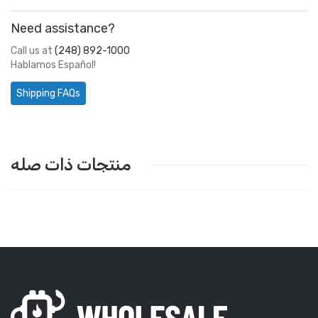
Need assistance?
Call us at
(248) 892-1000
Hablamos Español!
Shipping FAQs
منتجات ذات صله