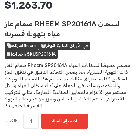
$1,263.70
صمام غاز RHEEM SP20161A لسخان
مياه بتهوية قسرية
في الأوراق المالية
التوفر
Rheem
ماركة
SP20161A
وحدات SKU
صمام الغاز Rheem SP20161A مصمم خصيصًا لسخانات المياه
ذات التهوية القسرية، مما يضمن التحكم الدقيق في تدفق الغاز
لتحقيق كفاءة احتراق مثالية. تم تصميم هذا الصمام للموثوقية
والسلامة، ويساعد في الحفاظ على أداء سخان المياه بشكل
مستمر مع الالتزام بالمعايير الصناعية الصارمة. مثالي للتركيب
الاحترافي، يدعم التشغيل السلس ويعزز من عمر نظام التهوية
القسرية الخاص بك.
الكمية:
أضف إلى السلة