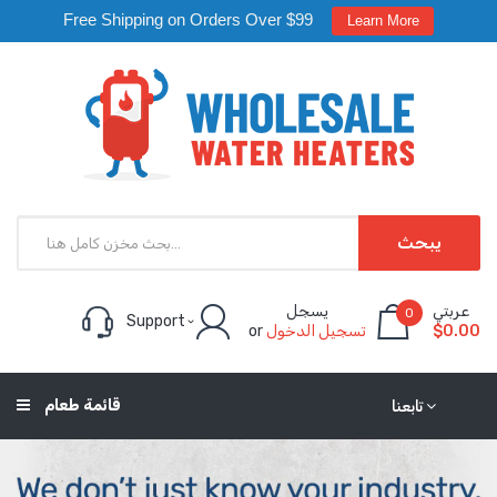
Free Shipping on Orders Over $99
Learn More
يبحث
عربتي
يسجل
0
Support
$0.00
تسجيل الدخول
or
قائمة طعام
تابعنا