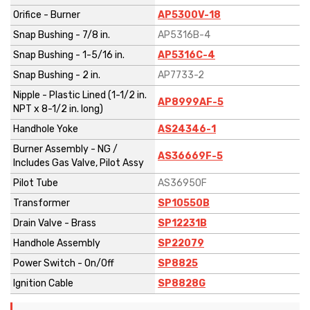
Orifice - Burner
AP5300V-18
Snap Bushing - 7/8 in.
AP5316B-4
Snap Bushing - 1-5/16 in.
AP5316C-4
Snap Bushing - 2 in.
AP7733-2
Nipple - Plastic Lined (1-1/2 in.
AP8999AF-5
NPT x 8-1/2 in. long)
Handhole Yoke
AS24346-1
Burner Assembly - NG /
AS36669F-5
Includes Gas Valve, Pilot Assy
Pilot Tube
AS36950F
Transformer
SP10550B
Drain Valve - Brass
SP12231B
Handhole Assembly
SP22079
Power Switch - On/Off
SP8825
Ignition Cable
SP8828G