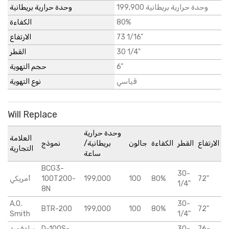
199,900 وحدة حرارية بريطانية
وحدة حرارية بريطانية
الكفاءة
80%
الارتفاع
73 1/16"
القطر
30 1/4"
حجم التهوية
6"
قياسي
نوع التهوية
Will Replace
وحدة حرارية
العلامة
الارتفاع
القطر
الكفاءة
جالون
بريطانية/
نموذج
التجارية
ساعة
BCG3-
30-
أمريكي
100T200-
199,000
100
80%
72"
1/4"
8N
A.O.
30-
BTR-200
199,000
100
80%
72"
Smith
1/4"
برادفورد
D-100S-
30-
76-