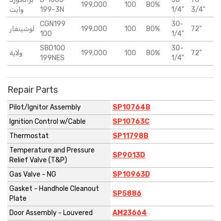
199,000
100
80%
وايت
199-3N
1/4"
3/4"
CGN199
30-
لوشينفار
199,000
100
80%
72"
100
1/4"
SBD100
30-
ولاية
199,000
100
80%
72"
199NES
1/4"
Repair Parts
Pilot/Ignitor Assembly
SP10764B
Ignition Control w/Cable
SP10763C
Thermostat
SP11798B
Temperature and Pressure
SP9013D
Relief Valve (T&P)
Gas Valve - NG
SP10963D
Gasket - Handhole Cleanout
SP5886
Plate
Door Assembly - Louvered
AM23664