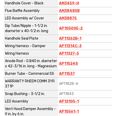
Handhole Cover - Black
AM3459-H
Flue Baffle Assembly
AM38485B
LED Assembly w/ Cover
AM38875
Dip Tube/Nipple - 1-1/2 in.
AP10500E-2
diameter x 40-1/2 in. long
Handhole Seal Plate
AP11262B-1
Wiring Harness - Damper
AP11314C-3
Wiring Harness
AP11327-5
Anode Rod - 0.840 in. diameter
AP11524S
x 42-3/16 in. long - Magnesium
Burner Tube - Commercial SS
AP11537
WARRANTY RHEEM COMM 3YR
AP11828-4
3T1P
Snap Bushing - 3-1/2 in.
AP11843
LED Assembly
AP12105-1
Vent Hood Damper Assembly -
AP15561-1
9 in. by 6 in.