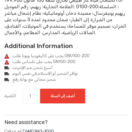
سخان مياه غاز طبيعي تجاري سعة 100 جالون 199,900BTU؛
العلامة التجارية: ريهيم؛ رقم الموديل: G100-200؛ السلسلة:
ريهيم يونيفرسال؛ مصيدة دخان أوتوماتيكية؛ نظام إشعال مباشر
من الشرارة إلى الطيار؛ ضمان محدود لمدة 3 سنوات على
الخزان؛ تصميم موفر للمساحة؛ يستخدم في الموتيلات، الفنادق،
الصالات الرياضية، المدارس، المطاعم، والأعمال.
Additional Information
يجب على كاليفورنيا ويوتا طلب GNU100-200
يجب على تكساس طلب GN100-200
أسرع شحن عبر الإنترنت
توافر الشحن أو الاستلام في نفس اليوم
شحن مجاني مع بوابة رفع
الكمية:
أضف إلى السلة
Need assistance?
Call us at
(248) 892-1000