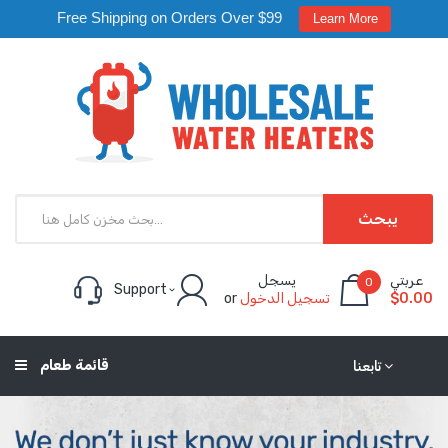
Free Shipping on Orders Over $99
Learn More
يبحث
عربتي
يسجل
0
Support
or
تسجيل الدخول
$0.00
قائمة طعام
تابعنا