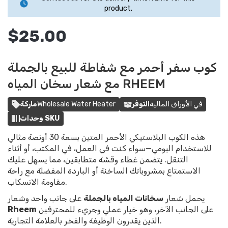
product.
$25.00
كوب سفر أحمر مع شفاطة للبيع بالجملة
مع شعار سخان المياه RHEEM
في الأوراق المالية
التوفر
Wholesale Water Heater
ماركة
وحدات SKU
هذه الكوب البلاستيكي الأحمر المتين بسعة 30 أونصة مثالي
للاستخدام اليومي—سواء كنت في العمل، في المكتب، أو أثناء
التنقل. يتضمن غطاء وقشة متطابقين، مما يسهل عليك
الاستمتاع بمشروباتك الساخنة أو الباردة المفضلة مع راحة
مقاومة الانسكاب.
يحمل شعار
سخانات المياه بالجملة
على جانب واحد وشعار
على الجانب الآخر، وهو خيار عملي وجريء للمحترفين
Rheem
الذين يقدرون الوظيفة والفخر بالعلامة التجارية.