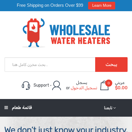
Free Shipping on Orders Over $99
Learn More
يبحث
عربتي
يسجل
0
Support
$0.00
تسجيل الدخول
or
قائمة طعام
تابعنا