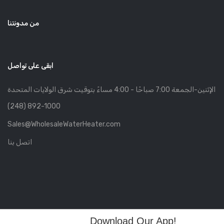
من مدونتنا
ابقى على تواصل
الإثنين-الجمعة 7:00 صباحًا - 4:00 مساءً بتوقيت شرق الولايات المتحدة
(248) 892-1000
Sales@WholesaleWaterHeater.com
اتصل بنا
Download Our App!