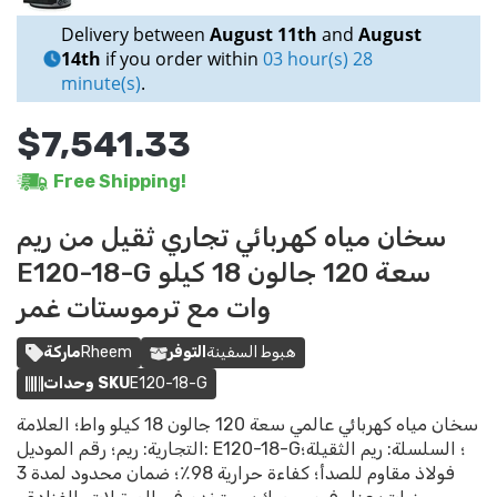
Delivery between
August 11th
and
August
14th
if you order within
03 hour(s) 28
minute(s)
.
$7,541.33
Free Shipping!
سخان مياه كهربائي تجاري ثقيل من ريم
E120-18-G سعة 120 جالون 18 كيلو
وات مع ترموستات غمر
هبوط السفينة
التوفر
Rheem
ماركة
E120-18-G
وحدات SKU
سخان مياه كهربائي عالمي سعة 120 جالون 18 كيلو واط؛ العلامة
التجارية: ريم؛ رقم الموديل: E120-18-G؛ السلسلة: ريم الثقيلة؛
فولاذ مقاوم للصدأ؛ كفاءة حرارية 98٪؛ ضمان محدود لمدة 3