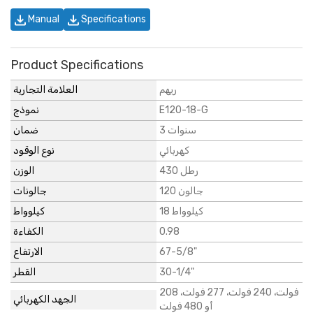
Manual
Specifications
Product Specifications
ريهم
العلامة التجارية
E120-18-G
نموذج
3 سنوات
ضمان
كهربائي
نوع الوقود
430 رطل
الوزن
120 جالون
جالونات
18 كيلوواط
كيلوواط
0.98
الكفاءة
67-5/8"
الارتفاع
30-1/4"
القطر
208 فولت، 240 فولت، 277 فولت،
الجهد الكهربائي
أو 480 فولت