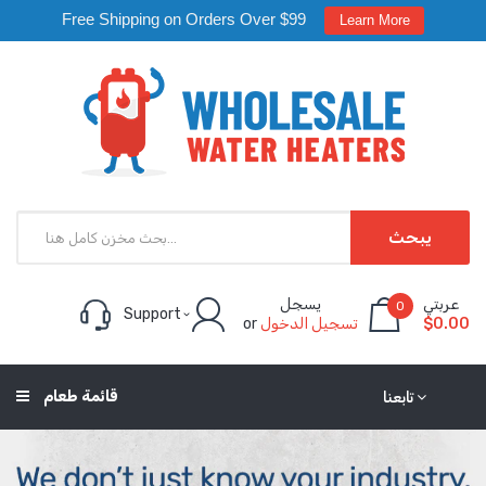
Free Shipping on Orders Over $99
Learn More
يبحث
عربتي
يسجل
0
Support
$0.00
تسجيل الدخول
or
قائمة طعام
تابعنا