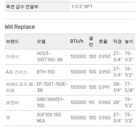
측면 급수 연결부
1-1/2" NPT
Will Replace
갤
브랜드
모델
BTU/h
효율
직경
높이
런
HCG3-
27-
75-
미국식
150000
100
0.950
100T150-3N
3/4"
1/2"
27-
76-
A.O. 스미스
BTH-150
150000
100
0.950
3/4"
1/2"
브래드포드 화
EF-100T-150E-
28-
77-
150000
100
0.991
이트
3N
1/4"
5/8"
SNR/SNA151-
75-
로친바
150000
90
0.960
28"
100
1/2"
SUF100 150
27-
75-
주
150000
100
0.950
NEA
3/4"
1/2"