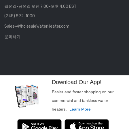
월요일-금요일 오전 7:00-오후 4:00 EST
(248) 892-1000
Sales@WholesaleWaterHeater.com
문의하기
Download Our App!
Easier and faster shopping on our
commercial and tankless water
heaters.
Learn More