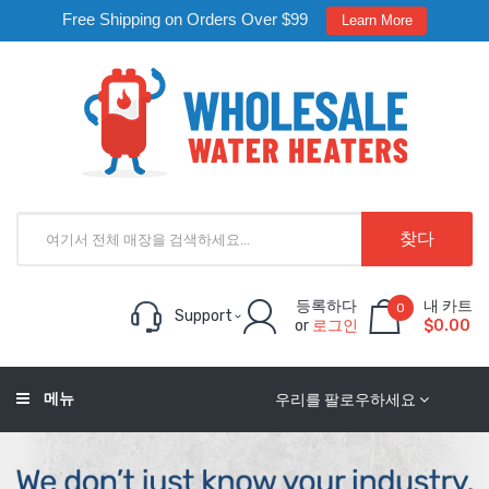
Free Shipping on Orders Over $99
Learn More
찾다
등록하다
내 카트
0
Support
or
로그인
$0.00
메뉴
우리를 팔로우하세요