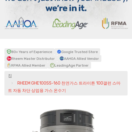
80+ Years of Experience
Google Trusted Store
Rheem Master Distributor
AAHOA Allied Vendor
RFMA Allied Member
LeadingAge Partner
집
RHEEM GHE100SS-160 천연가스 트라이튼 100갤런 스마
트 자동 차단 상업용 가스 온수기