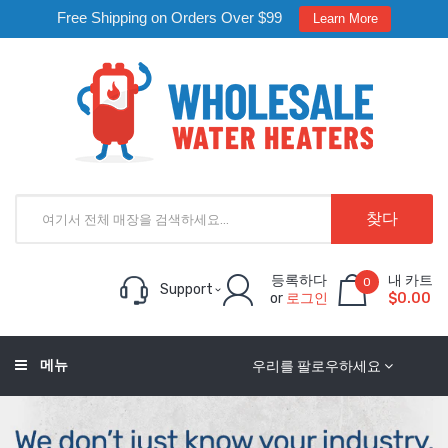
Free Shipping on Orders Over $99
Learn More
찾다
등록하다
내 카트
0
Support
or
로그인
$0.00
메뉴
우리를 팔로우하세요