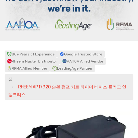
80+ Years of Experience
Google Trusted Store
Rheem Master Distributor
AAHOA Allied Vendor
RFMA Allied Member
LeadingAge Partner
집
RHEEM AP17920 순환 펌프 키트 타이머 베이스 플러그 인
탱크리스