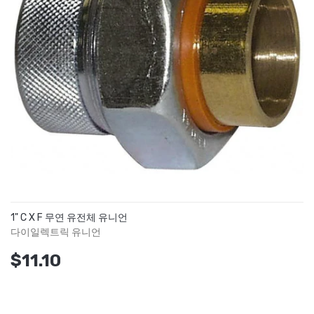
1" C X F 무연 유전체 유니언
다이일렉트릭 유니언
$11.10