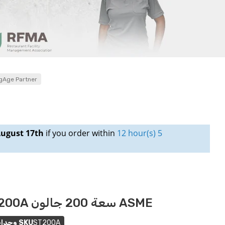
gAge Partner
ugust 17th
if you order within
12 hour(s) 5
خزان تخزين تجاري RHEEM ST200A سعة 200 جالون ASME
ST200A
وحدات SKU