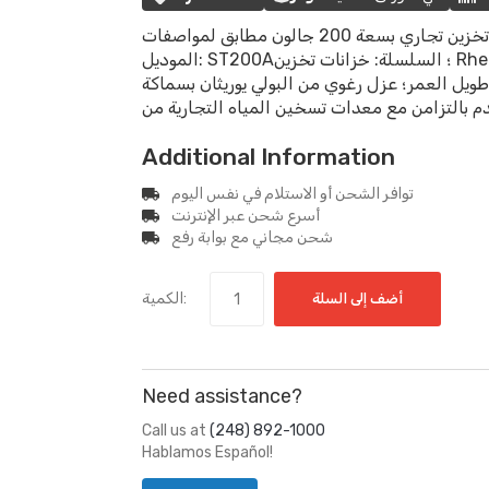
خزان تخزين تجاري بسعة 200 جالون مطابق لمواصفات ASME؛ العلامة التجارية: Rheem؛ رقم
الموديل: ST200A؛ السلسلة: خزانات تخزين Rheem التجارية؛ ASME؛ الضمان: ضمان محدود
 طويل العمر؛ عزل رغوي من البولي يوريثان بسماكة
Additional Information
توافر الشحن أو الاستلام في نفس اليوم
أسرع شحن عبر الإنترنت
شحن مجاني مع بوابة رفع
الكمية:
أضف إلى السلة
Need assistance?
Call us at
(248) 892-1000
Hablamos Español!