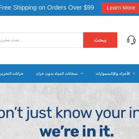
Free Shipping on Orders Over $99
Learn More
يبحث
الأجزاء والإكسسوارات
سخانات المياه بدون خزان
خزانات التخزين 