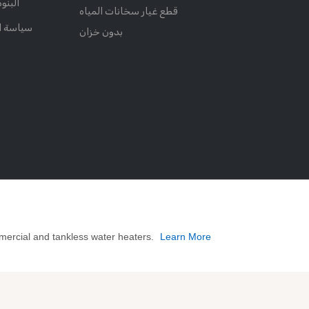
البنو
قطع غيار سخانات المياه
سياسة 
بدون خزان
mercial and tankless water heaters.
Learn More