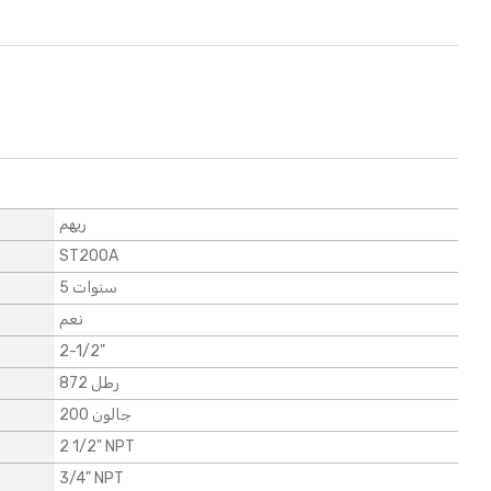
ريهم
ST200A
5 سنوات
نعم
2-1/2"
872 رطل
200 جالون
2 1/2" NPT
3/4" NPT