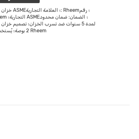
لمدة 5 سنوات ضد تسرب الخزان؛ تصميم خزان
2 بوصة؛ يُستخدم بالتزامن مع معدات تسخين المياه التجارية من Rheem