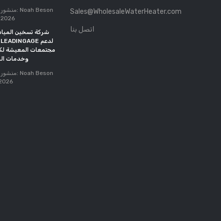
تم تمديد الموعد النهائي لوزارة
منشور من طرف: Noah Beson
Sales@WholesaleWaterHeater.com
الطاقة حتى أكتوبر 2027
 2026
منشور من طرف: Noah Beson
اتصل بنا
شركة تسخين المياه 
05, May 2026
مجتمعات المعيشة لكب
وخدمات ال
منشور من طرف: Noah Beson
 2026