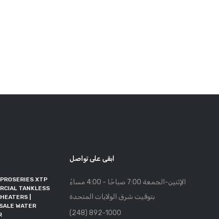
ابقى على تواصل
شركة جملة سخانات المياه
 PROSERIES XTP
الإثنين-الجمعة 7:00 صباحًا - 4:00 مساءً
تنضم إلى RFMA كعضو متعاون
RCIAL TANKLESS
بتوقيت شرق الولايات المتحدة
HEATERS |
منشور من طرف: Noah Beson
SALE WATER
11, May 2026
(248) 892-1000
R