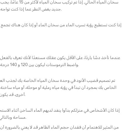
سخان المياه الحالي. إذا
جديد بغض النظر عما إذا كنت تواجه مشاكل مع سخان المياه الخاص بك أم لا.
إذا كنت تستطيع رؤية تسرب الماء من سخان الماء أو إذا كان هناك تجمع لل
عندما تأخذ دشًا باردًا، على الأقل يكون عقلك مستعدًا لأنك تعرف بالف
واضبط الترموستات ليكون بين 120 و 140 درجة. إذا كان لا يزال لديك ماء دافئ بعد ذلك، فمن المحتمل أن عنصر التسخين في نظام السخان قد فشل وعليك أن تستعد لاستبدال سخان الماء الخاص بك.
تم تصميم قضيب الأنود في وحدة سخان المياه الخاصة بك لجذب العنا
الخاص بك بمجرد أن تبدأ في رؤية مياه رملية أو موحلة، أو مياه ساخ
أخرى، قد يكون استبدال قضيب الأنود فعالاً. ومع ذلك، إذا استمر الصدأ لفترة طويلة وأضر بصمامات الإغاثة والاتصالات؛ فقد يكون من الأفضل لك تغيير السخان بالكامل.
إذا كان الأشخاص في منزلكم بدأوا ينفد لديهم الماء الساخن أثناء ال
مساحة وبالتالي تقلل من كمية الماء التي يمكن أن يستوعبها الخزان. قد يكون تراكم الرواسب مصحوبًا أيضًا بضوضاء غير محددة عندما يكون سخان الماء قيد الاستخدام.
من المثير للاهتمام أن فقدان حجم الماء الظاهر قد لا يعني بالضرورة 