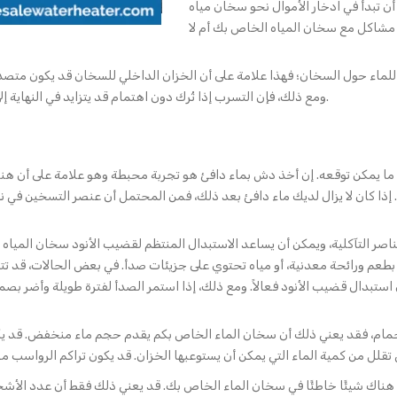
 تم تركيب سخان المياه لأكثر من 15 عامًا، يجب أن تبدأ في ادخار الأموال نحو سخان مياه
ماء حول السخان؛ فهذا علامة على أن الخزان الداخلي للسخان قد يكون متصدعًا.
.
ومع ذلك، فإن التسرب إذا تُرك دون اهتمام قد يتزايد في النهاية 
عل ما يمكن توقعه. إن أخذ دش بماء دافئ هو تجربة محبطة وهو علامة على أن هن
صر التآكلية، ويمكن أن يساعد الاستبدال المنتظم لقضيب الأنود سخان المي
نة بطعم ورائحة معدنية، أو مياه تحتوي على جزيئات صدأ. في بعض الحالات، قد
استحمام، فقد يعني ذلك أن سخان الماء الخاص بكم يقدم حجم ماء منخفض. قد يك
أن هناك شيئًا خاطئًا في سخان الماء الخاص بك. قد يعني ذلك فقط أن عدد الأش