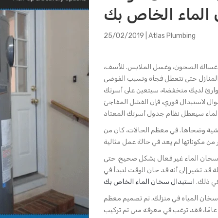
الماء الخاص بك
25/02/2019
| Atlas Plumbing
 غسالة الصحون، وغسل الملابس. للأسف،
المنازل حتى تتعطل فجأة وتسبب الفوضى
طوارئ لديك منخفضة، سيتعين على أسرتك
وال لاستبدال فوري، فإن الفشل المفاجئ
عشية وضحاها. في معظم الحالات، كان من
 سخان الماء غير فعال بشكل صحيح، حتى
 قد تشير إلى أنه قد حان الوقت لتبدأ في
في ذلك.
استبدال سخان الماء الخاص بك
سخان المياه في منزلك. تم تصميم معظم
خانات المياه لتدوم بين 10 و 15 عامًا. إذا كان منزلك يزيد عمره عن 15 عامًا، فقد ترغب في معرفة متى تم تركيب