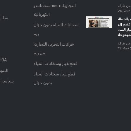
سخانات رheem التجارية
25, Jun
الكهربائية
مطابق
بالجملة
تنضم إلى LEADINGAGE لدعم
سخانات المياه بدون خزان
ار السن
ريم
شيخوخة
خزانات التخزين التجارية
11, May
من ريم
شراكة 
قطع غيار وسخانات المياه
البنو
قطع غيار سخانات المياه
سياسة 
بدون خزان